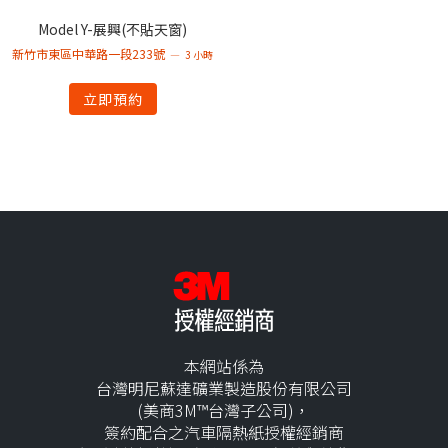
Model Y-展興(不貼天窗)
新竹市東區中華路一段233號
3 小時
立即預約
本網站係為
台灣明尼蘇達礦業製造股份有限公司
(美商3M™台灣子公司)，
簽約配合之汽車隔熱紙授權經銷商