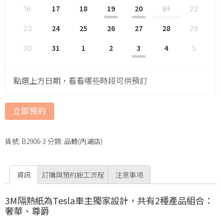
17
18
19
20
16
21
22
24
25
26
27
28
23
29
31
1
2
3
4
30
5
點選上方日期，看看哪些時段可供預訂
立即預約
貨號:
B2906-3
分類:
品轅(內湖店)
資訊
訂購與預約施工流程
注意事項
3M隔熱紙為Tesla車主獨家設計，共有2種產品組合：
奢華、尊爵