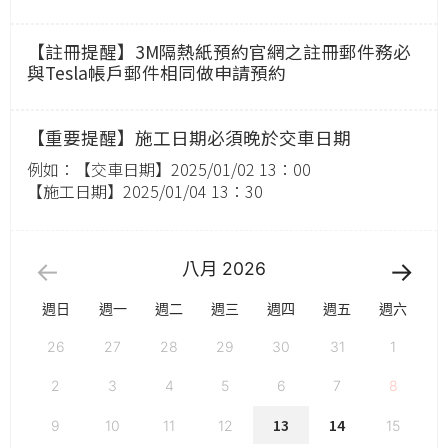
【註冊提醒】3M隔熱紙預約官網之註冊郵件務必
與Tesla帳戶郵件相同做申請預約
【重要提醒】施工日期必須晚於交車日期
例如：【交車日期】2025/01/02 13：00
【施工日期】2025/01/04 13：30
八月
2026
週日
週一
週二
週三
週四
週五
週六
26
27
28
29
30
31
1
2
3
4
5
6
7
8
13
14
9
10
11
12
15