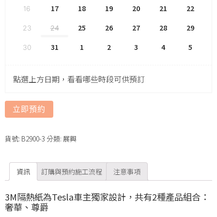
17
18
19
20
21
22
16
25
26
27
28
29
23
24
31
1
2
3
4
5
30
點選上方日期，看看哪些時段可供預訂
立即預約
貨號:
B2900-3
分類:
展興
資訊
訂購與預約施工流程
注意事項
3M隔熱紙為Tesla車主獨家設計，共有2種產品組合：
奢華、尊爵