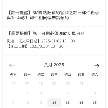
【註冊提醒】3M隔熱紙預約官網之註冊郵件務必
與Tesla帳戶郵件相同做申請預約
【重要提醒】施工日期必須晚於交車日期
例如：【交車日期】2025/01/02 13：00
【施工日期】2025/01/04 13：30
八月
2026
週日
週一
週二
週三
週四
週五
週六
26
27
28
29
30
31
1
2
3
4
5
6
7
8
12
13
14
15
9
10
11