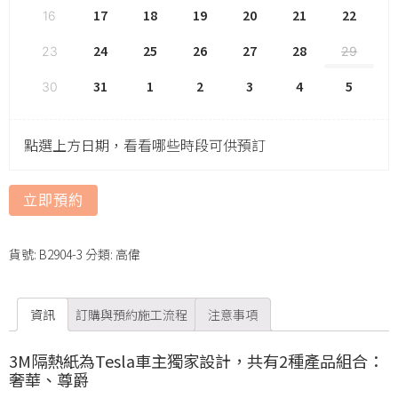
17
18
19
20
21
22
16
24
25
26
27
28
23
29
31
1
2
3
4
5
30
點選上方日期，看看哪些時段可供預訂
立即預約
貨號:
B2904-3
分類:
高偉
資訊
訂購與預約施工流程
注意事項
3M隔熱紙為Tesla車主獨家設計，共有2種產品組合：
奢華、尊爵