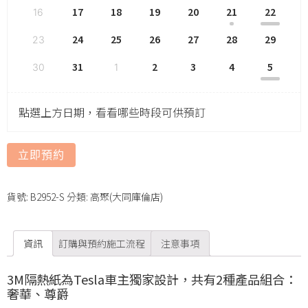
17
18
19
20
21
22
16
24
25
26
27
28
29
23
31
2
3
4
5
30
1
點選上方日期，看看哪些時段可供預訂
立即預約
貨號:
B2952-S
分類:
高聚(大同庫倫店)
資訊
訂購與預約施工流程
注意事項
3M隔熱紙為Tesla車主獨家設計，共有2種產品組合：
奢華、尊爵