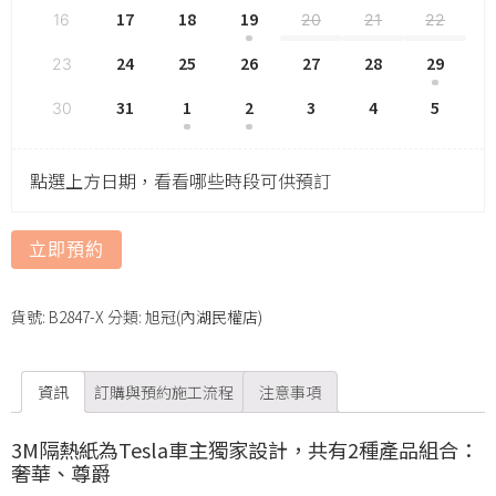
17
18
19
16
20
21
22
24
25
26
27
28
29
23
31
1
2
3
4
5
30
點選上方日期，看看哪些時段可供預訂
立即預約
貨號:
B2847-X
分類:
旭冠(內湖民權店)
資訊
訂購與預約施工流程
注意事項
3M隔熱紙為Tesla車主獨家設計，共有2種產品組合：
奢華、尊爵