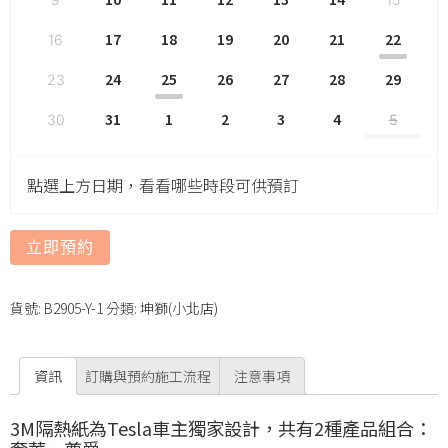
17
18
19
20
21
22
16
24
25
26
27
28
29
23
31
1
2
3
4
30
5
點選上方日期，看看哪些時段可供預訂
立即預約
貨號:
B2905-Y-1
分類:
坤獅(小北店)
資訊
訂購與預約施工流程
注意事項
3M隔熱紙為Tesla車主獨家設計，共有2種產品組合：