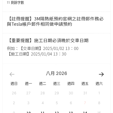
11
剩餘字數
【註冊提醒】3M隔熱紙預約官網之註冊郵件務必
與Tesla帳戶郵件相同做申請預約
【重要提醒】施工日期必須晚於交車日期
例如：【交車日期】2025/01/02 13：00
【施工日期】2025/01/04 13：30
八月
2026
週日
週一
週二
週三
週四
週五
週六
26
27
28
29
30
31
1
2
3
4
5
6
7
8
10
11
12
13
14
9
15