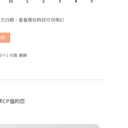
31
1
2
3
4
5
上方日期，看看哪些時段可供預訂
預約
0-Y-1
分類:
展興
CP值的您