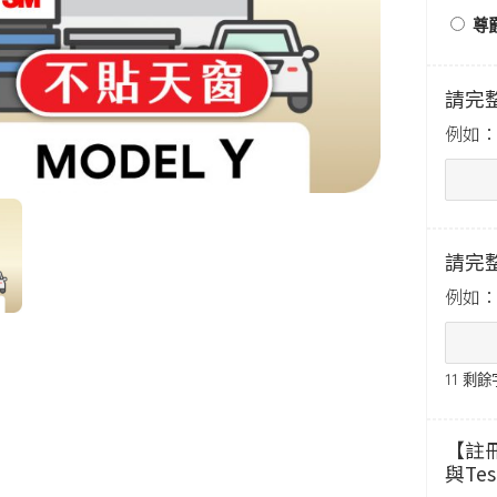
尊爵
請完
例如：2
請完整
例如：R
11
剩餘
【註
與Te