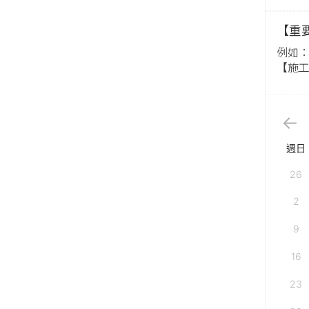
【重
例如：【
【施工日
週日
26
2
9
16
23