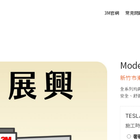
3M官網
常見問
Mod
新竹市
全系列均
安全、舒
TES
施工時
奢華