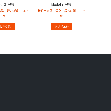
el 3-展興
Model Y-展興
路一段233號
新竹市東區中華路一段233號
3 小
3 小
時
時
立即預約
立即預約