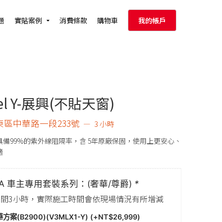
題
實貼案例
消費條款
購物車
我的帳戶
el Y-展興(不貼天窗)
東區中華路一段233號
3 小時
具備99%的紫外線阻隔率，含 5年原廠保固，使用上更安心、
適
LA 車主專用套裝系列：(奢華/尊爵)
*
間3小時，實際施工時間會依現場情況有所增減
方案(B2900)(V3MLX1-Y) (+
NT$
26,999
)