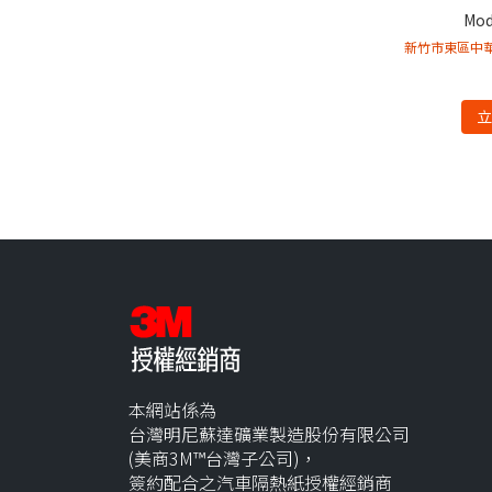
Mod
新竹市東區中華
本網站係為
台灣明尼蘇達礦業製造股份有限公司
(美商3M™台灣子公司)，
簽約配合之汽車隔熱紙授權經銷商