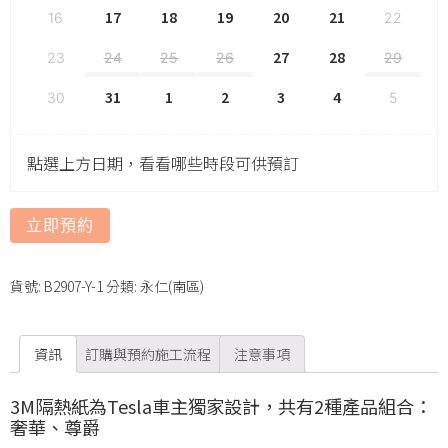
17
18
19
20
21
16
22
27
28
23
24
25
26
29
31
1
2
3
4
30
5
點選上方日期，看看哪些時段可供預訂
立即預約
貨號:
B2907-Y-1
分類:
永仁(南區)
資訊
訂購與預約施工流程
注意事項
3M隔熱紙為Tesla車主獨家設計，共有2種產品組合：
奢華、尊爵