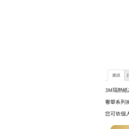
資訊
3M隔熱紙
奢華系列
您可依個