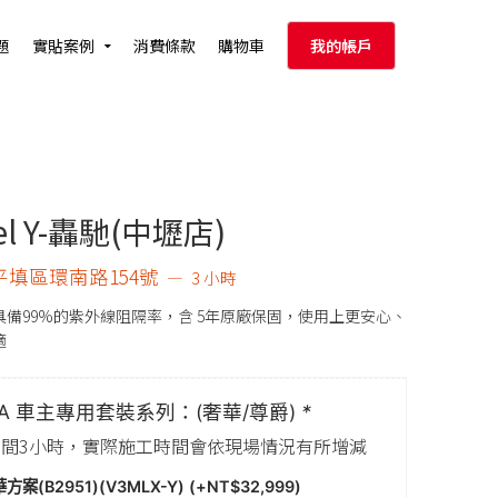
題
實貼案例
消費條款
購物車
我的帳戶
el Y-轟馳(中壢店)
平填區環南路154號
3 小時
具備99%的紫外線阻隔率，含 5年原廠保固，使用上更安心、
適
LA 車主專用套裝系列：(奢華/尊爵)
*
間3小時，實際施工時間會依現場情況有所增減
方案(B2951)(V3MLX-Y) (+
NT$
32,999
)