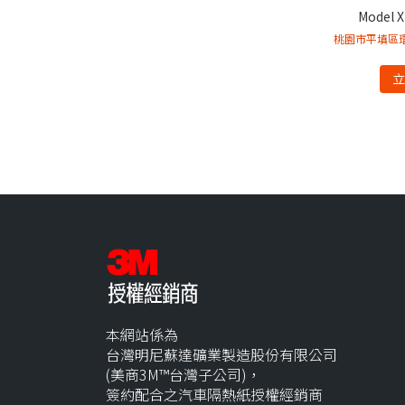
Model
桃園市平填區環
本網站係為
台灣明尼蘇達礦業製造股份有限公司
(美商3M™台灣子公司)，
簽約配合之汽車隔熱紙授權經銷商