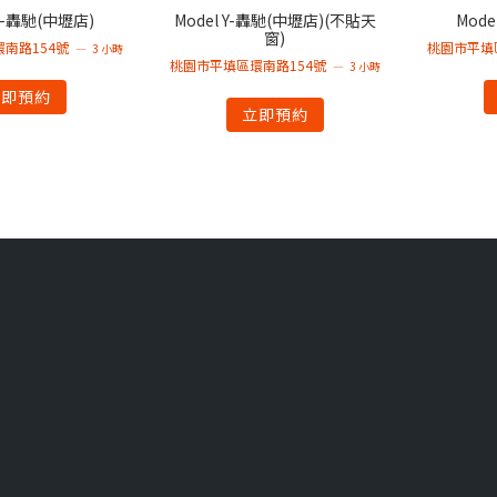
 X-轟馳(中壢店)
Model Y-轟馳(中壢店)(不貼天
Mode
窗)
南路154號
桃園市平填
3 小時
桃園市平填區環南路154號
3 小時
立即預約
立即預約