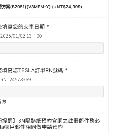
方案(B2951)(V3MPM-Y) (+
NT$
24,999
)
整填寫您的交車日期
*
025/01/02 13：00
填寫您TESLA訂單RN號碼
*
N124578369
字數
冊提醒】3M隔熱紙預約官網之註冊郵件務必
sla帳戶郵件相同做申請預約