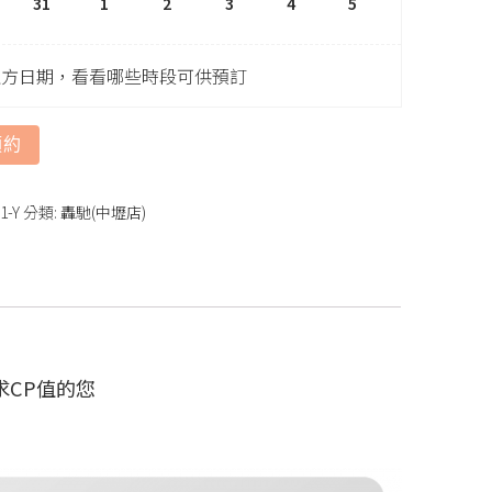
31
1
2
3
4
5
上方日期，看看哪些時段可供預訂
預約
1-Y
分類:
轟馳(中壢店)
CP值的您