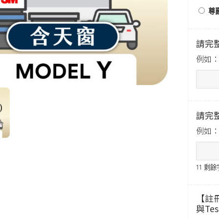
尊爵
請完
例如：2
請完整
例如：R
11
剩餘
【註
與Te