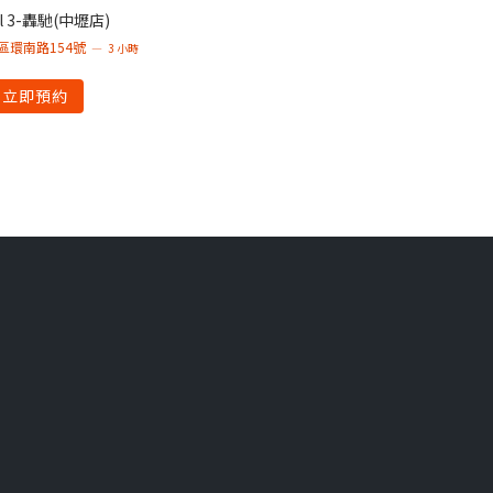
l 3-轟馳(中壢店)
區環南路154號
3 小時
立即預約