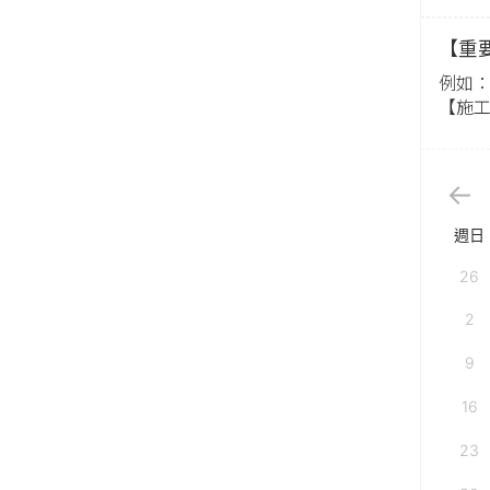
【重
例如：【
【施工日
週日
26
2
9
16
23